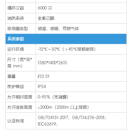
循环次数
6000 次
消防系统
全氟己酮
探测器类型
感温、感烟、可燃气体
系统参数
运行环境
-15℃～50℃（＞45℃降额使用）
尺寸（宽*深*
1380*1400*2615
高 mm）
重量
约3.5t
防护等级
IP54
允许相对湿度
0-95%（无凝露）
允许海拔高度
≤2000m（2000m 以上降额）
GB/T34131-2017；GB/T36276-2018；
认证标准
IEC62619；