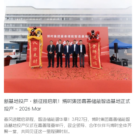
新基地投产・新征程启航！博时集团嘉善储能智造基地正式
投产 - 2026 Mar
春风送暖启新程，智造储能谱华章！3月27日，博时集团嘉善储能智
造基地投产仪式在嘉善隆重举行，政企领导、合作伙伴与博时全体齐
聚一堂，共同见证这一里程碑时刻。