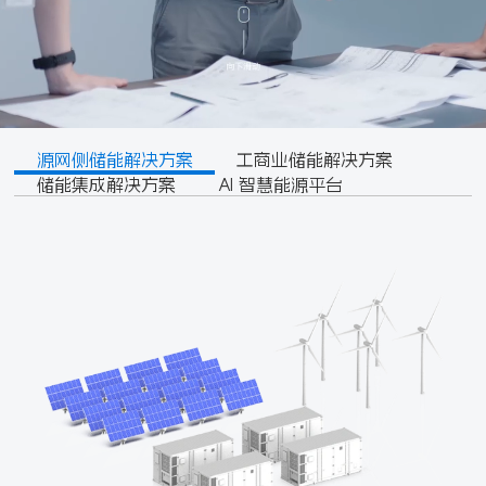
源网侧储能解决方案
工商业储能解决方案
储能集成解决方案
AI 智慧能源平台