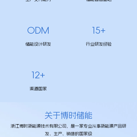
ODM
15
+
储能设计研发
行业研发经验
12
+
渠道国家
关于博时储能
浙江博时新能源技术有限公司，是一家专业从事新能源产品研
发、生产、销售的国家级