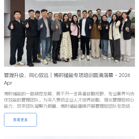
管理升级，同心致远｜博时储能专项培训圆满落幕 - 2026
Apr
博时储能的一路稳定发展，离不开一支具备战略视野、专业素养与协
作效能的管理团队。为深入贯彻企业人才培养战略，强化管理层核心
能力，筑牢团队凝聚力根基，博时储能重磅开展管理层团队专项培
训。
查看更多