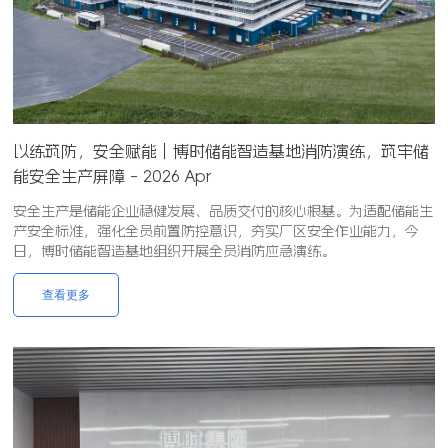
以练筑防，安全赋能｜博时储能智造基地消防演练，筑牢储
能安全生产屏障 - 2026 Apr
安全生产是储能企业稳健发展、品质交付的核心根基。为适配储能生
产安全标准，强化全员前置防控意识，夯实厂区安全作业能力，今
日，博时储能智造基地组织开展全员消防应急演练。
查看更多