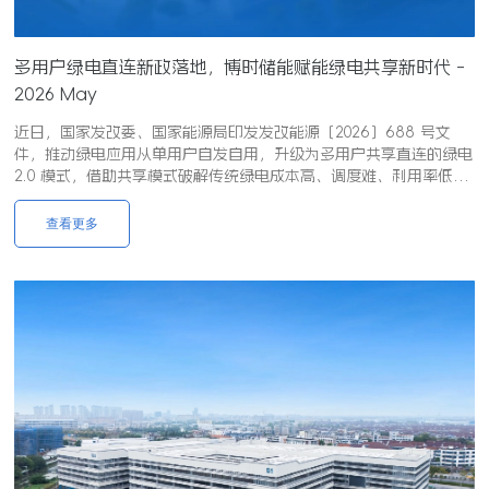
多用户绿电直连新政落地，博时储能赋能绿电共享新时代 -
2026 May
近日，国家发改委、国家能源局印发发改能源〔2026〕688 号文
件，推动绿电应用从单用户自发自用，升级为多用户共享直连的绿电
2.0 模式，借助共享模式破解传统绿电成本高、调度难、利用率低等
问题，成为新能源就近消纳的主流发展方向。
查看更多