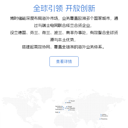
全球引领 开放创新
博时储能深度布局海外市场，业务覆盖欧洲多个国家城市，通
过与瑞士电网联合成立合资企业，
设立德国、芬兰、荷兰、波兰、南非办事处，有效整合全球资
源与本土优势，
搭建起高效协同、覆盖全链条的海外业务体系。
查看详情