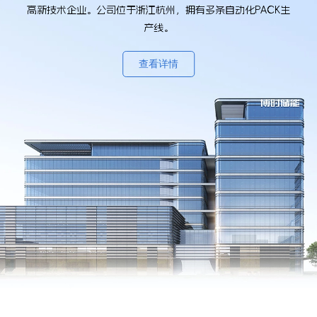
高新技术企业。公司位于浙江杭州，拥有多条自动化PACK生
产线。
查看详情