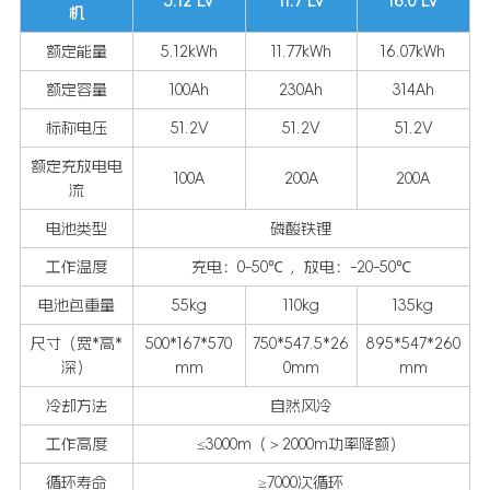
5.12 LV
11.7 LV
16.0 LV
机
额定能量
5.12kWh
11.77kWh
16.07kWh
额定容量
100Ah
230Ah
314Ah
标称电压
51.2V
51.2V
51.2V
额定充放电电
100A
200A
200A
流
电池类型
磷酸铁锂
工作温度
充电：0-50℃ ，放电：-20-50℃
电池包重量
55kg
110kg
135kg
尺寸（宽*高*
500*167*570
750*547.5*26
895*547*260
深）
mm
0mm
mm
冷却方法
自然风冷
工作高度
≤3000m（＞2000m功率降额）
循环寿命
≥7000次循环