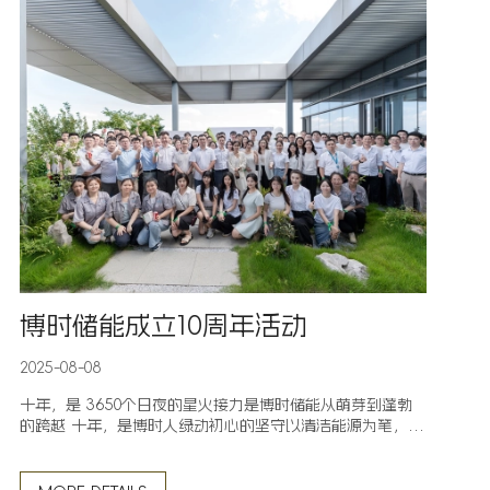
博时储能成立10周年活动
2025-08-08
十年，是 3650个日夜的星火接力是博时储能从萌芽到蓬勃
的跨越 十年，是博时人绿动初心的坚守以清洁能源为笔，书
写可持续发展的答卷 十年，更是创领信念的践行从技术攻坚
到市场突破，每一步都印着你我的名字今天，我们站在十周
年的里程碑前既为并肩走过的风雨而热望，更为携手奔赴的