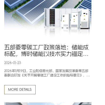
五部委零碳工厂政策落地：储能成
标配，博时储能以技术实力锚定工
业脱碳赛道
2026-01-23
2026年1月19日，工业和信息化部、国家发展改革委等五部
委联合印发《关于开展零碳工厂建设工作的指导意见》，标
志着工业领域系统性零碳转型正式启动。这一重磅政策最关
键的突破，是将储能从工业脱碳“可选项”升级为“关键标
配”，明确其在工业绿色微电网中的核心地位，推动储能角
MORE DETAILS
色从“备用电源”向“多能互补枢纽”、价值从“设备销
售”向“系统解决方案”延伸。