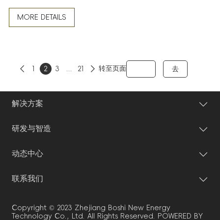
念，助力街域产业经济高质量发展，西子智慧产业园人大代
表联络站揭牌启用仪式隆重举行。博时储能作为园区企业代
MORE DETAILS
表，与区人大常委会领导、市区两级人大代表、行业专家及
企业代表等参加活动，共同见证这一推动民主实践与产业发
展的重要节点。
转至页面
去

1
2
3
...
21

解决方案
研发与智造
动态中心
联系我们
Copyright © 2023 Zhejiang Boshi New Energy
Technology Co., Ltd. All Rights Reserved.
POWERED BY