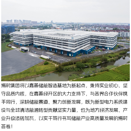
博时集团将以嘉善储能智造基地为新起点，秉持实业初心，坚
守品质内核，在嘉善经开区的大力支持下，与各界合作伙伴携
手同行，深耕储能赛道、聚力创新发展，既为新型电力系统建
设与全球清洁能源转型贡献坚实力量，也为地方经济发展、产
业升级添砖加瓦，以实干笃行书写储能产业高质量发展的博时
答卷！