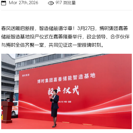
Mar 27th,2026
917 浏览量
春风送暖启新程，智造储能谱华章！3月27日，博时集团嘉善
储能智造基地投产仪式在嘉善隆重举行，政企领导、合作伙伴
与博时全体齐聚一堂，共同见证这一里程碑时刻。