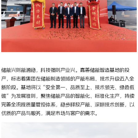
储能兴则能源稳，科技强则产业兴。嘉善储能智造基地的投
产，标志着集团在储能制造领域的产能布局、技术升级迈入全
新阶段。基地将以“安全第一、品质至上、技术领先、绿色低
碳”为发展准则，聚焦储能产品的智能化、标准化生产，持续
完善全流程质量管控体系，稳步释放产能、深耕技术创新，以
优质的产品与服务，满足市场与客户的需求。