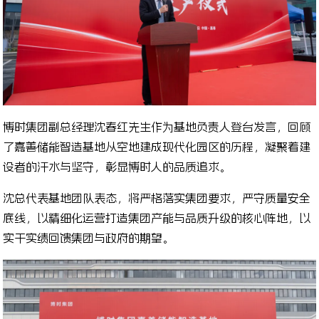
博时集团副总经理沈春红先生作为基地负责人登台发言，回顾
了嘉善储能智造基地从空地建成现代化园区的历程，凝聚着建
设者的汗水与坚守，彰显博时人的品质追求。
沈总代表基地团队表态，将严格落实集团要求，严守质量安全
底线，以精细化运营打造集团产能与品质升级的核心阵地，以
实干实绩回馈集团与政府的期望。